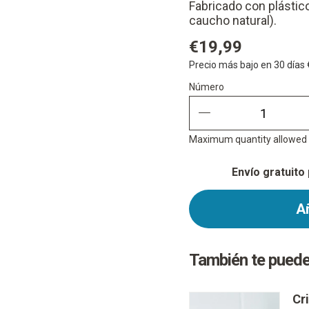
Fabricado con plástic
caucho natural).
€19,99
Precio más bajo en 30 días
Número
Número
quantity minus
Maximum quantity allowed i
Envío gratuito
Añ
También te puede
Cr