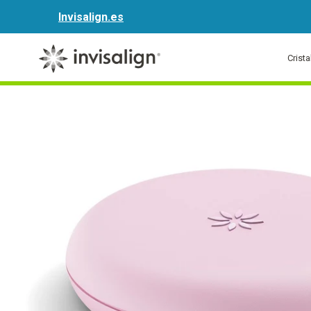
Invisalign.es
Crist