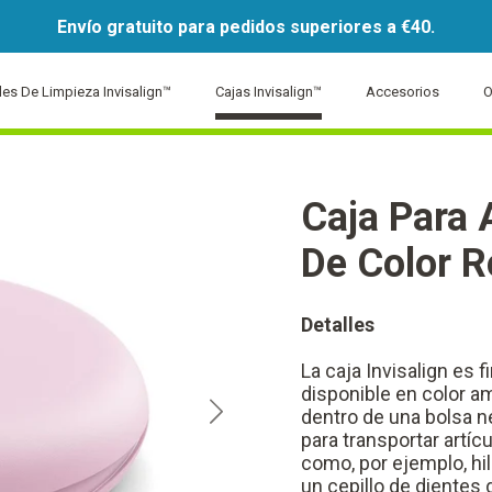
Envío gratuito para pedidos superiores a €40.
ales De Limpieza Invisalign™
Cajas Invisalign™
Accesorios
O
Caja Para 
De Color R
Detalles
La caja Invisalign es 
disponible en color am
dentro de una bolsa n
para transportar artícu
como, por ejemplo, hil
un cepillo de dientes 