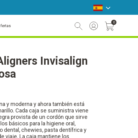
announcement bar
0
fertas
Account Login
Cart Toggle Button
Aligners Invisalign
osa
fina y moderna y ahora también está
arillo. Cada caja se suministra viene
egra provista de un cordón que sirve
los básicos para la higiene oral,
o dental, chewies, pasta dentífrica y
de viaje. La caja mantiene los