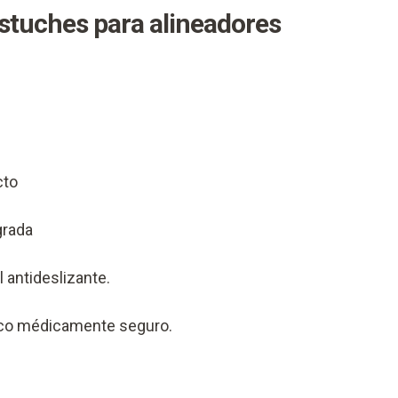
estuches para alineadores
cto
grada
l antideslizante.
ico médicamente seguro.