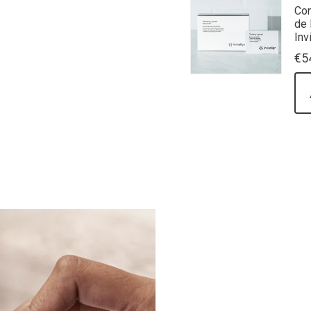
Con
de 
Inv
€5