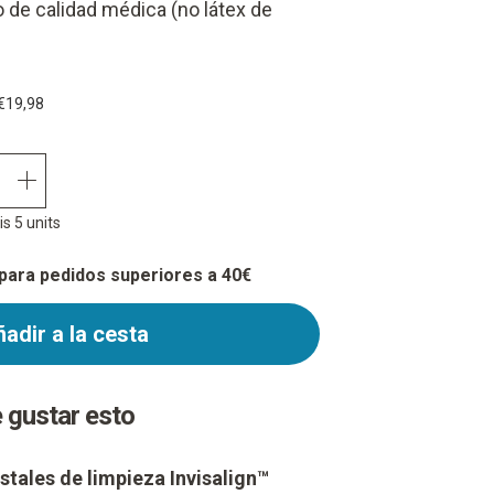
o de calidad médica (no látex de
€19,98
quantity plus
s 5 units
 para pedidos superiores a 40€
adir a la cesta
 gustar esto
istales de limpieza Invisalign™