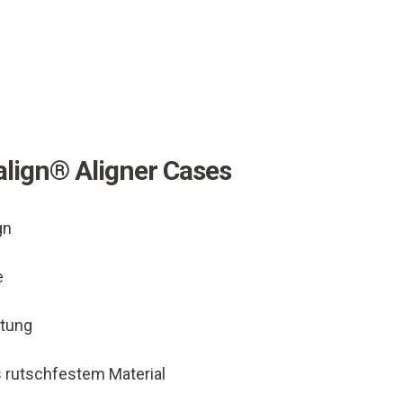
lign® Aligner Cases
gn
e
ftung
 rutschfestem Material