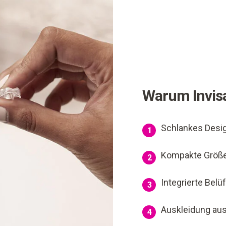
Warum Invisa
Schlankes Desi
1
Kompakte Größ
2
Integrierte Belü
3
Auskleidung aus
4