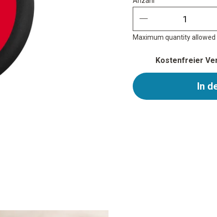
Anzahl
Anzahl
quantity minus
Maximum quantity allowed i
Kostenfreier Ver
In d