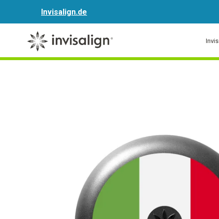
Invisalign.de
Invi