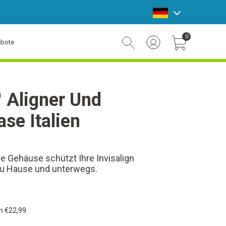
announcement bar
0
bote
Account Login
Cart Toggle Button
™ Aligner Und
ase Italien
e Gehäuse schützt Ihre Invisalign
 zu Hause und unterwegs.
en
€22,99