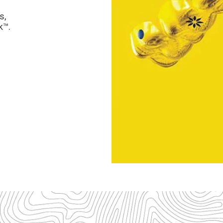
s,
k™.