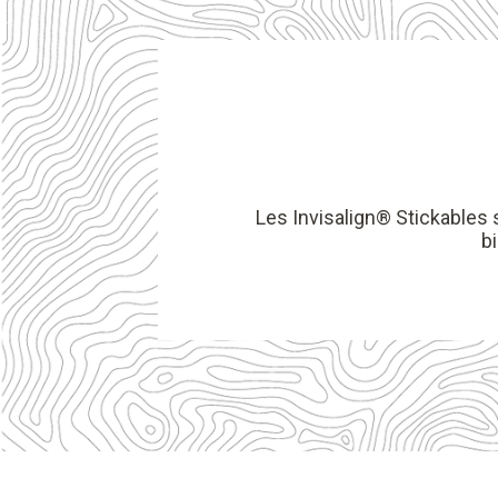
Les Invisalign® Stickables s
bi