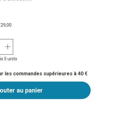
€29,00
quantity plus
s 5 units
our les commandes supérieures à 40 €
outer au panier