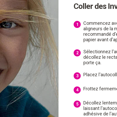
Coller des In
Commencez avec 
1
aligneurs de la 
recommandé d'es
papier avant d'a
Sélectionnez l'a
2
décollez le rect
porte ça.
Placez l'autocoll
3
Frottez fermement
4
Décollez lenteme
5
laissant l'autoco
adhésive de l'au