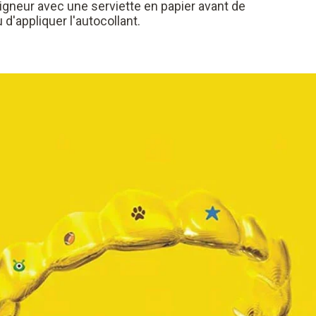
aligneur avec une serviette en papier avant de
 d'appliquer l'autocollant.