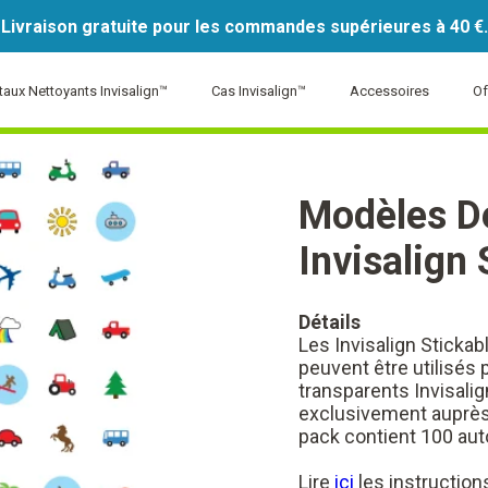
Livraison gratuite pour les commandes supérieures à 40 €.
taux Nettoyants Invisalign™
Cas Invisalign™
Accessoires
Of
Modèles D
Invisalign
Détails
Les Invisalign Sticka
peuvent être utilisés 
transparents Invisalig
exclusivement auprès
pack contient 100 aut
Lire
ici
les instructions