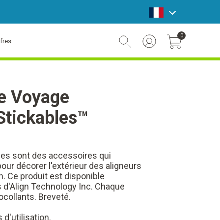
announcement bar
0
fres
Account Login
Cart Toggle Button
e Voyage
 Stickables™
bles sont des accessoires qui
pour décorer l'extérieur des aligneurs
n. Ce produit est disponible
 d'Align Technology Inc. Chaque
ocollants. Breveté.
 d'utilisation.