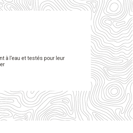
t à l'eau et testés pour leur
ter