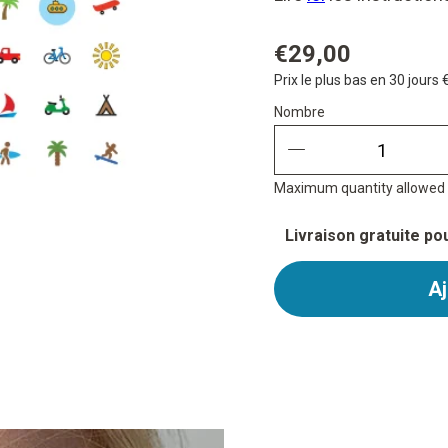
€29,00
Prix le plus bas en 30 jours
Nombre
Nombre
quantity minus
Maximum quantity allowed i
Livraison gratuite p
Aj