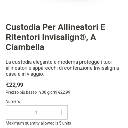
Custodia Per Allineatori E
changer button
Ritentori Invisalign®, A
Ciambella
La custodia elegante e moderna protegge i tuoi
allineatori e apparecchi di contenzione Invisalign a
casa e in viaggio.
€22,99
Prezzo più basso in 30 giorni
€22,99
Numero
Numero
quantity minus
quantity plus
Maximum quantity allowed is 5 units